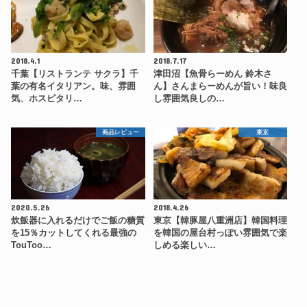
2018.4.1
2018.7.17
千葉【リストランテ サクラ】千
津田沼【魚骨らーめん 鈴木さ
葉の有名イタリアン。味、雰囲
ん】さんまらーめんが旨い！味良
気、ホスピタリ…
し雰囲気良しの…
商品レビュー
東京
2020.5.26
2018.4.26
炊飯器に入れるだけでご飯の糖質
東京【韓豚屋八重洲店】韓国料理
を15％カットしてくれる最強の
を韓国の屋台村っぽい雰囲気で楽
TouToo…
しめる楽しい…