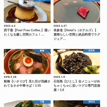
2022.6.2
2022.6.27
西千葉【Feel Free Coffee.】通い
表参道【Hotel's（ホテルズ）】
たくなる癒し空間カフェ！…
素晴らしい空間と絶品料理でラグ
ジュア…
船橋
石垣島
2018.2.28
2020.1.11
船橋【いさりび】見た目が洗練さ
石垣島【ひとし】全メニューがめ
れてるネオ中華そば！3.55
ちゃくちゃに旨いマグロ専門居酒
屋！3.8
千葉
津田沼