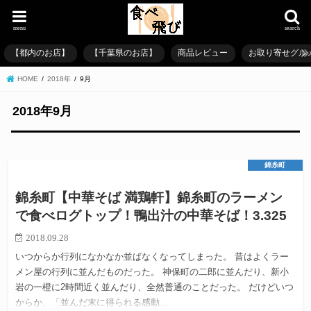
menu
search
【都内のお店】
【千葉県のお店】
商品レビュー
お取り寄せグル
HOME
2018年
9月
2018年9月
錦糸町
錦糸町【中華そば 満鶏軒】錦糸町のラーメン
で食べログトップ！鴨出汁の中華そば！3.325
2018.09.28
いつからか行列になかなか並ばなくなってしまった。 昔はよくラー
メン屋の行列に並んだものだった。 神保町の二郎に並んだり、新小
岩の一橙に2時間近く並んだり、全然普通のことだった。 だけどいつ
からか、「並んだ末に得られる感動…