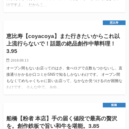
けですよ。 だからこ…
恵比寿
恵比寿【coyacoya】また行きたいからこれ以
上流行らないで！話題の絶品創作中華料理！
3.95
2018.09.13
オープン間もないお店ってのはさ、食べログで点数もつかないし、直
接通りかかるか口コミかSNSで知るしかないわけです。 オープン間
もなくてめちゃくちゃに旨いお店って、なかなか見つけるのが困難な
わけです。 そんな中で。 &nb…
船橋
船橋【粉者 本店】手の届く値段で最高の贅沢
を。創作鉄板で旨い和牛を堪能。3.85