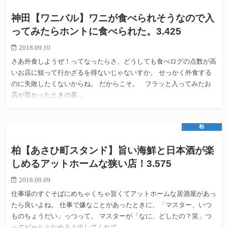
神田【ワニバル】ワニが食べられそうなので入
ってみたらホントに食べられた。3.425
2018.09.10
さあ外食しようぜ！ってなったらさ、どうしても食べログの点数が高
いお店に狙って行かざるを得ないじゃないすか。 せっかく外食する
のに失敗したくないからね。 だからこそ。 フラッと入ってみたお
店が旨かったときの喜…
柏
柏【あさひ町スタンド】旨い海鮮と日本酒が楽
しめるアットホームな狭い店！3.575
2018.09.09
仕事場のすぐそばにめちゃくちゃ旨くてアットホームな居酒屋があっ
たら良いよね。 仕事で嫌なことがあったときに、「マスター、いつ
ものちょうだい」っつって。 マスターが「なに、どしたの？笑」つ
ってビールとなめろう出してくれて。…