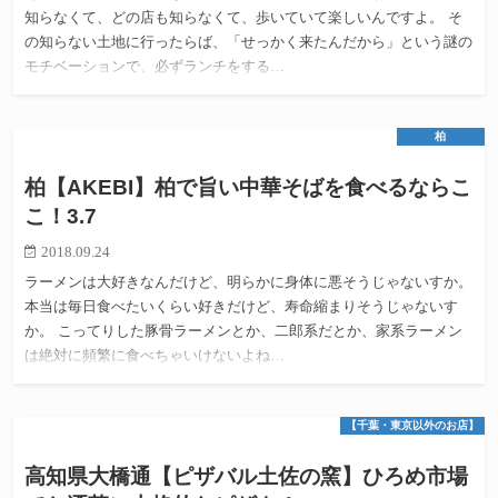
知らなくて、どの店も知らなくて、歩いていて楽しいんですよ。 そ
の知らない土地に行ったらば、「せっかく来たんだから」という謎の
モチベーションで、必ずランチをする…
柏
柏【AKEBI】柏で旨い中華そばを食べるならこ
こ！3.7
2018.09.24
ラーメンは大好きなんだけど、明らかに身体に悪そうじゃないすか。
本当は毎日食べたいくらい好きだけど、寿命縮まりそうじゃないす
か。 こってりした豚骨ラーメンとか、二郎系だとか、家系ラーメン
は絶対に頻繁に食べちゃいけないよね…
【千葉・東京以外のお店】
高知県大橋通【ピザバル土佐の窯】ひろめ市場