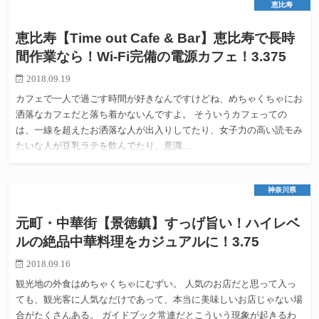
恵比寿
恵比寿【Time out Cafe & Bar】恵比寿で長時
間作業なら！Wi-Fi完備の電源カフェ！3.375
2018.09.19
カフェで一人で過ごす時間が好きなんですけどね、めちゃくちゃにお
洒落なカフェだと落ち着かないんですよ。 そういうカフェっての
は、一線を超えたお洒落な人が出入りしてたり、女子力の高い読モみ
たいな人が豆乳ラテを飲んでたり、意識…
神奈川県
元町・中華街【景徳鎮】すっげ旨い！ハイレベ
ルの絶品中華料理をカジュアルに！3.75
2018.09.16
観光地の外食はめちゃくちゃにむずい。 人気のお店だと思って入っ
ても、観光客に人気なだけであって、本当に美味しいお店じゃない場
合がたくさんある。 ガイドブック常連だとこういう現象が起きるわ