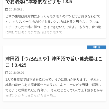
でお洒落に本格的なピザを！3.5
2018.09.21
ピザの生地は絶対的にふっくらモチモチのパンピザが好きなわけで
す。 クリスピー生地のピザも良いところはあると思うよ。でもね、
モチモチした生地に勝つことはできないんですよ。 もうね、食べ物
に関してはモチモチであればモチモチで…
津田沼
津田沼【つだぬまや】津田沼で旨い蕎麦屋はこ
こ！3.425
2018.09.20
1人で蕎麦屋で日本酒を飲むっていうのに憧れがあります。 それも、
地元の昔からある蕎麦屋だと尚良い。 あと、テレビで野球中継流し
てるような雰囲気だと尚良い。 そんなところで1人で玉子焼きとかか
まぼことかをつまみながら日本酒…