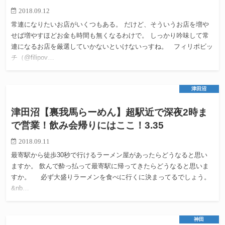
2018.09.12
常連になりたいお店がいくつもある。 だけど、そういうお店を増や
せば増やすほどお金も時間も無くなるわけで。 しっかり吟味して常
連になるお店を厳選していかないといけないっすね。 フィリポビッ
チ（@filipov…
津田沼
津田沼【裏我馬らーめん】超駅近で深夜2時ま
で営業！飲み会帰りにはここ！3.35
2018.09.11
最寄駅から徒歩30秒で行けるラーメン屋があったらどうなると思い
ますか。 飲んで酔っ払って最寄駅に帰ってきたらどうなると思いま
すか。 必ず大盛りラーメンを食べに行くに決まってるでしょう。
&nb…
神田