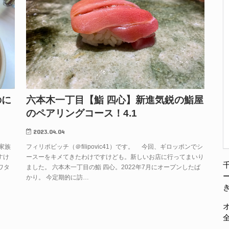
のに
六本木一丁目【鮨 四心】新進気鋭の鮨屋
のペアリングコース！4.1
2023.04.04
「家族
フィリポビッチ（＠filipovic41）です。 今回、ギロッポンでシ
すけ
ースーをキメてきたわけですけども。新しいお店に行ってまいり
ワタ
ました。 六本木一丁目の鮨 四心。2022年7月にオープンしたば
かり。 今定期的に訪…