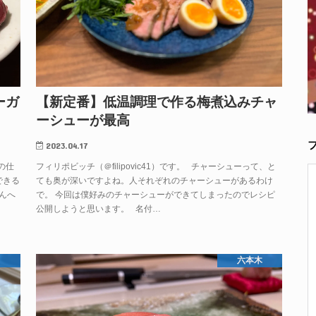
ーガ
【新定番】低温調理で作る梅煮込みチャ
ーシューが最高
2023.04.17
後の仕
フィリポビッチ（＠filipovic41）です。 チャーシューって、と
できる
ても奥が深いですよね。人それぞれのチャーシューがあるわけ
んへ
で。 今回は僕好みのチャーシューができてしまったのでレシピ
公開しようと思います。 名付…
六本木