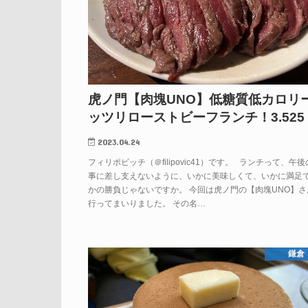
虎ノ門【肉塊UNO】低糖質低カロリ
ッツリローストビーフランチ！3.525
2023.04.24
フィリポビッチ（＠filipovic41）です。 ランチって、午
事に差し支えないように、いかに美味しくて、いかに満足
かの勝負じゃないですか。 今回は虎ノ門の【肉塊UNO】さ
行ってまいりました。 その名…
鎌倉