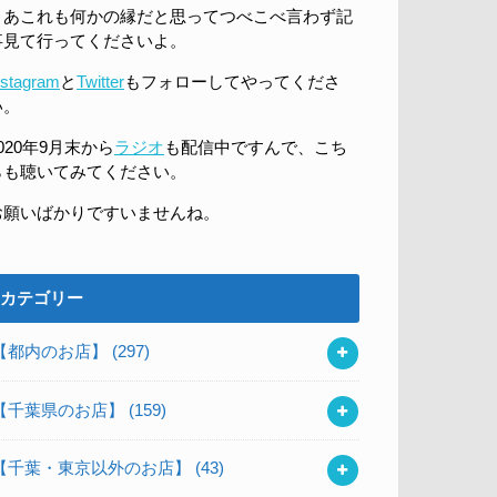
まあこれも何かの縁だと思ってつべこべ言わず記
事見て行ってくださいよ。
nstagram
と
Twitter
もフォローしてやってくださ
い。
020年9月末から
ラジオ
も配信中ですんで、こち
らも聴いてみてください。
お願いばかりですいませんね。
カテゴリー
【都内のお店】
(297)
【千葉県のお店】
(159)
【千葉・東京以外のお店】
(43)