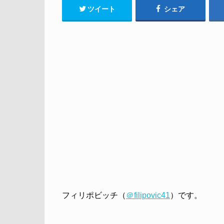
ツイート
シェア
フィリポビッチ（
＠filipovic41
）です。