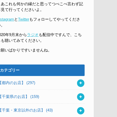
まあこれも何かの縁だと思ってつべこべ言わず記
事見て行ってくださいよ。
nstagram
と
Twitter
もフォローしてやってくださ
い。
020年9月末から
ラジオ
も配信中ですんで、こち
らも聴いてみてください。
お願いばかりですいませんね。
カテゴリー
【都内のお店】
(297)
【千葉県のお店】
(159)
【千葉・東京以外のお店】
(43)