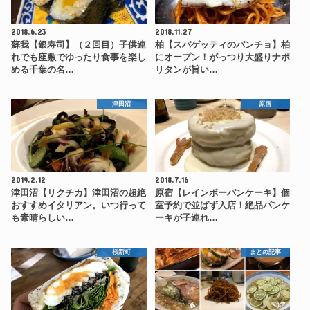
2018.6.23
2018.11.27
蘇我【銀寿司】（２回目）子供連
柏【スパゲッティのパンチョ】柏
れでも座敷でゆったり食事を楽し
にオープン！がっつり大盛りナポ
める千葉の名…
リタンが旨い…
津田沼
原宿
2019.2.12
2018.7.16
津田沼【リクチカ】津田沼の超絶
原宿【レインボーパンケーキ】個
おすすめイタリアン。いつ行って
室予約で並ばず入店！絶品パンケ
も素晴らしい…
ーキが子連れ…
桜新町
まとめ記事