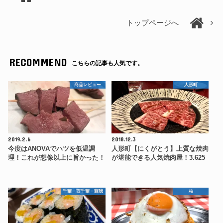
トップページへ
RECOMMEND
こちらの記事も人気です。
商品レビュー
人形町
2019.2.6
2018.12.3
今度はANOVAでハツを低温調
人形町【にくがとう】上質な焼肉
理！これが想像以上に旨かった！
が堪能できる人気焼肉屋！3.625
千葉・西千葉・蘇我
柏