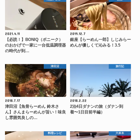
2021.4.11
2019.12.7
【必読！】BONIQ（ボニーク）
銀座【らーめん一郎】しじみらー
のおかげで一家に一台低温調理器
めんが優しくて沁みる！3.5
の時代が到…
津田沼
旅行記
2018.7.17
2018.2.22
津田沼【魚骨らーめん 鈴木さ
2泊4日ダナンの旅（ダナン到
ん】さんまらーめんが旨い！味良
着〜1日目前半編）
し雰囲気良しの…
料理レシピ
六本木