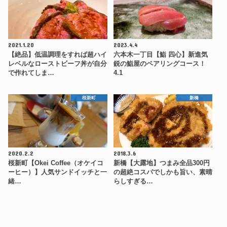
2021.1.20
2023.4.4
【絶品】低温調理をすれば超ハイ
六本木一丁目【鮨 四心】新進気
レベルなローストビーフ丼が自分
鋭の鮨屋のペアリングコース！
で作れてしま…
4.1
桜新町
新橋
2020.2.2
2018.3.6
桜新町【Okei Coffee（オケイコ
新橋【大露地】つまみ全品300円
ーヒー）】人気サンドイッチと一
の超絶コスパでしかも旨い、素晴
緒…
らしすぎる…