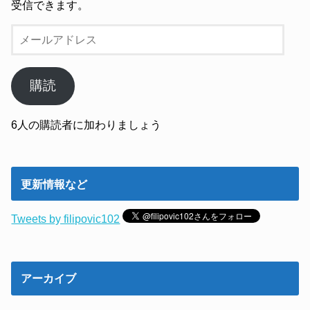
受信できます。
メ
ー
ル
ア
購読
ド
レ
6人の購読者に加わりましょう
ス
更新情報など
Tweets by filipovic102
アーカイブ