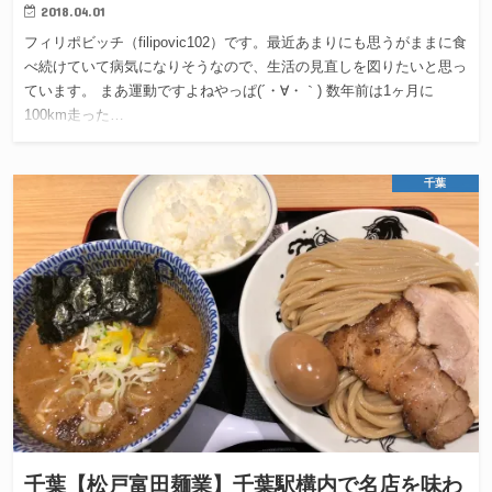
2018.04.01
フィリポビッチ（filipovic102）です。最近あまりにも思うがままに食
べ続けていて病気になりそうなので、生活の見直しを図りたいと思っ
ています。 まあ運動ですよねやっぱ(´・∀・｀) 数年前は1ヶ月に
100km走った…
千葉
千葉【松戸富田麺業】千葉駅構内で名店を味わ