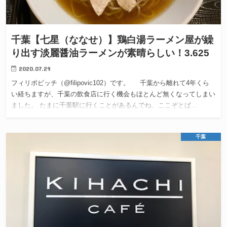
千葉【七星（ななせ）】鶏白湯ラーメン屋が繰
り出す淡麗醤油ラーメンが素晴らしい！3.625
2020.07.29
フィリポビッチ（@filipovic102）です。 千葉から離れて4年くら
い経ちますが、千葉の飲食店に行く機会もほとんど無くなってしまい
ました。 たまに千葉駅に行くことがあるんでね、ここぞとば…
千葉