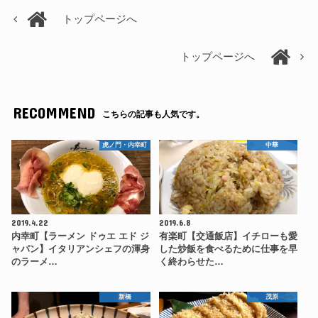
トップページへ
トップページへ
RECOMMEND
こちらの記事も人気です。
虎ノ門・内幸町
中華
2019.4.22
2019.6.8
内幸町【ラーメン ドゥエ エド ジ
有楽町【交通飯店】イチローも愛
ャパン】イタリアンシェフの渾身
した炒飯を食べるために仕事を早
のラーメ…
く終わらせた…
新橋
茂原