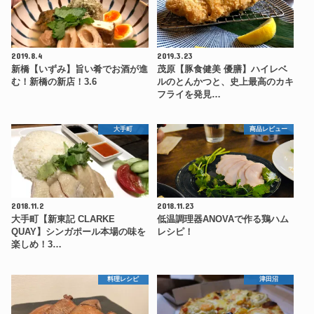
2019.8.4
2019.3.23
新橋【いずみ】旨い肴でお酒が進
茂原【豚食健美 優膳】ハイレベ
む！新橋の新店！3.6
ルのとんかつと、史上最高のカキ
フライを発見…
大手町
商品レビュー
2018.11.2
2018.11.23
大手町【新東記 CLARKE
低温調理器ANOVAで作る鶏ハム
QUAY】シンガポール本場の味を
レシピ！
楽しめ！3…
料理レシピ
津田沼