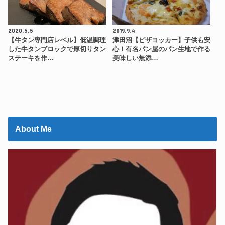
2020.5.5
2019.9.4
【牛タン専門店レベル】低温調理
津田沼【ピザヨッカー】子供も安
した牛タンブロックで厚切りタン
心！有名パン屋のパン生地で作る
ステーキを作…
美味しい無添…
About Me