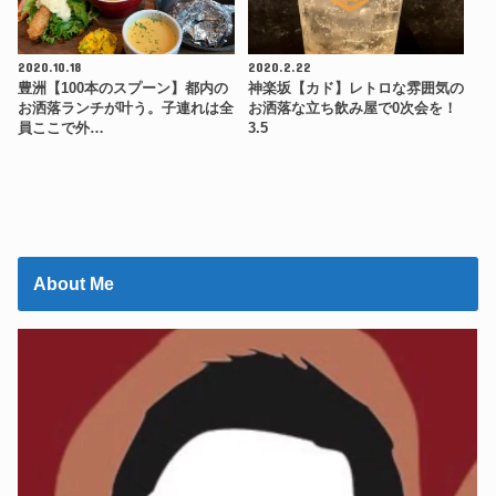
2020.10.18
2020.2.22
豊洲【100本のスプーン】都内の
神楽坂【カド】レトロな雰囲気の
お洒落ランチが叶う。子連れは全
お洒落な立ち飲み屋で0次会を！
員ここで外…
3.5
About Me