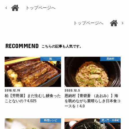
トップページへ
トップページへ
RECOMMEND
こちらの記事も人気です。
柏
恩納村
2018.12.19
2020.12.5
柏【芳野屋】まだ生むし鰻食った
恩納村【青碧蒼 （あおみ）】海
ことないの？4.025
を眺めながら素晴らしき日本食コ
ースを！4.0
料理レシピ
虎ノ門・内幸町