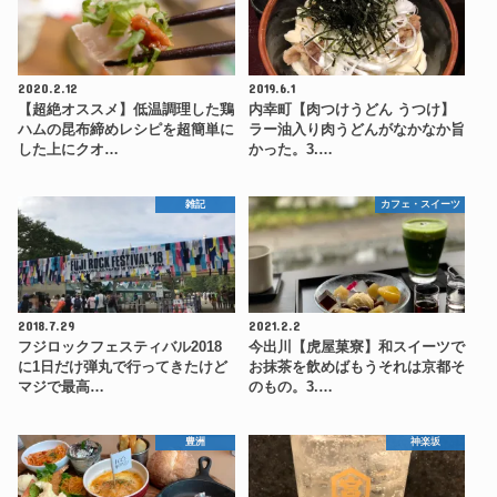
2020.2.12
2019.6.1
【超絶オススメ】低温調理した鶏
内幸町【肉つけうどん うつけ】
ハムの昆布締めレシピを超簡単に
ラー油入り肉うどんがなかなか旨
した上にクオ…
かった。3.…
雑記
カフェ・スイーツ
2018.7.29
2021.2.2
フジロックフェスティバル2018
今出川【虎屋菓寮】和スイーツで
に1日だけ弾丸で行ってきたけど
お抹茶を飲めばもうそれは京都そ
マジで最高…
のもの。3.…
豊洲
神楽坂