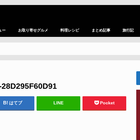
ュー
お取り寄せグルメ
料理レシピ
まとめ記事
旅行記
-28D295F60D91
はてブ
LINE
Pocket