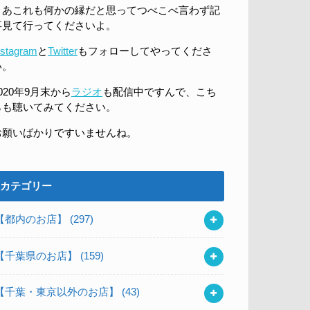
まあこれも何かの縁だと思ってつべこべ言わず記
事見て行ってくださいよ。
nstagram
と
Twitter
もフォローしてやってくださ
い。
020年9月末から
ラジオ
も配信中ですんで、こち
らも聴いてみてください。
お願いばかりですいませんね。
カテゴリー
【都内のお店】
(297)
【千葉県のお店】
(159)
【千葉・東京以外のお店】
(43)