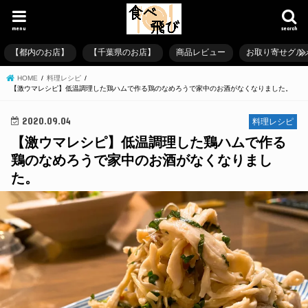
menu
search
【都内のお店】
【千葉県のお店】
商品レビュー
お取り寄せグル
HOME
料理レシピ
【激ウマレシピ】低温調理した鶏ハムで作る鶏のなめろうで家中のお酒がなくなりました。
2020.09.04
料理レシピ
【激ウマレシピ】低温調理した鶏ハムで作る
鶏のなめろうで家中のお酒がなくなりまし
た。