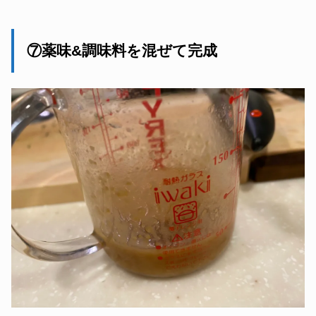
⑦薬味&調味料を混ぜて完成