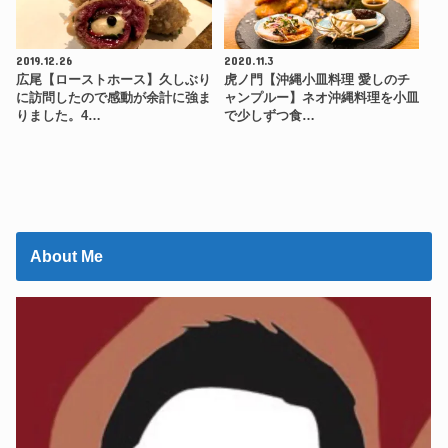
2019.12.26
2020.11.3
広尾【ローストホース】久しぶり
虎ノ門【沖縄小皿料理 愛しのチ
に訪問したので感動が余計に強ま
ャンプルー】ネオ沖縄料理を小皿
りました。4…
で少しずつ食…
About Me