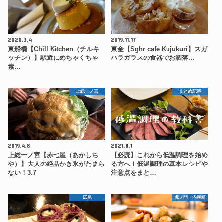
2020.3.4
2019.11.17
東船橋【Chill Kitchen（チルキ
東金【Sghr cafe Kujukuri】スガ
ッチン）】駅近にめちゃくちゃ
ハラガラスの食器でお洒落…
素…
上総一ノ宮
まとめ記事
2019.4.8
2021.8.1
上総一ノ宮【赤七屋（あかしち
【必読】これから低温調理を始め
や）】大人の絶品かき氷がたまら
る方へ！低温調理の基本レシピや
ない！3.7
注意点をまと…
広尾
虎ノ門・内幸町