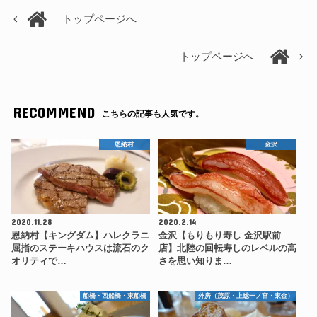
トップページへ
トップページへ
RECOMMEND
こちらの記事も人気です。
恩納村
金沢
2020.11.28
2020.2.14
恩納村【キングダム】ハレクラニ
金沢【もりもり寿し 金沢駅前
屈指のステーキハウスは流石のク
店】北陸の回転寿しのレベルの高
オリティで…
さを思い知りま…
船橋・西船橋・東船橋
外房（茂原・上総一ノ宮・東金）