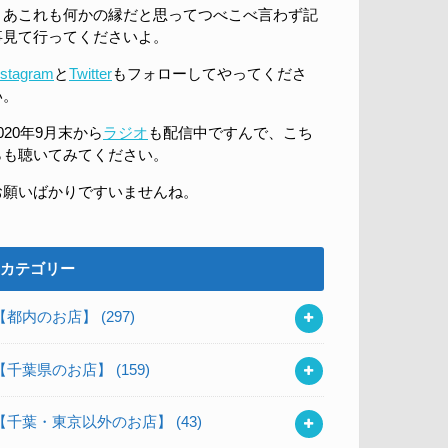
まあこれも何かの縁だと思ってつべこべ言わず記
事見て行ってくださいよ。
nstagram
と
Twitter
もフォローしてやってくださ
い。
020年9月末から
ラジオ
も配信中ですんで、こち
らも聴いてみてください。
お願いばかりですいませんね。
カテゴリー
【都内のお店】
(297)
【千葉県のお店】
(159)
【千葉・東京以外のお店】
(43)