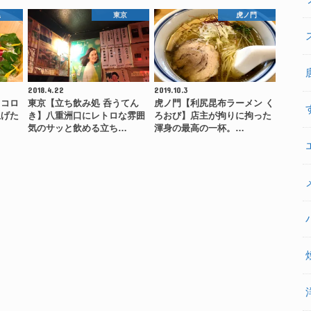
尾
東京
虎ノ門
2018.4.22
2019.10.3
】コロ
東京【立ち飲み処 呑うてん
虎ノ門【利尻昆布ラーメン く
上げた
き】八重洲口にレトロな雰囲
ろおび】店主が拘りに拘った
…
気のサッと飲める立ち…
渾身の最高の一杯。…