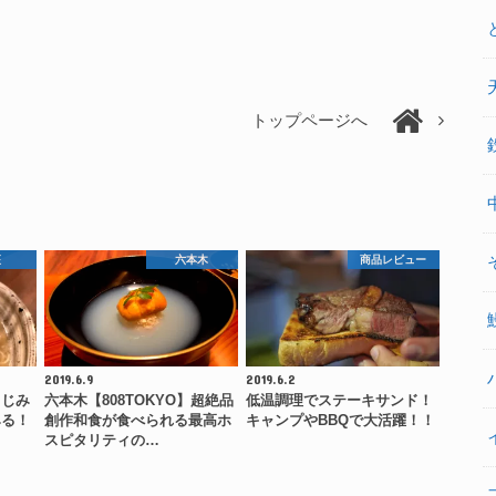
トップページへ
座
六本木
商品レビュー
2019.6.9
2019.6.2
しじみ
六本木【808TOKYO】超絶品
低温調理でステーキサンド！
みる！
創作和食が食べられる最高ホ
キャンプやBBQで大活躍！！
スピタリティの…