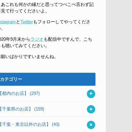
まあこれも何かの縁だと思ってつべこべ言わず記
事見て行ってくださいよ。
nstagram
と
Twitter
もフォローしてやってくださ
い。
020年9月末から
ラジオ
も配信中ですんで、こち
らも聴いてみてください。
お願いばかりですいませんね。
カテゴリー
【都内のお店】
(297)
【千葉県のお店】
(159)
【千葉・東京以外のお店】
(43)