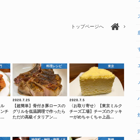
トップページへ
門
料理レシピ
東京
2020.7.25
2020.7.5
ケル
【超簡単】骨付き豚ロースの
〈お取り寄せ〉【東京ミルク
ランチ
グリルを低温調理で作ったら
チーズ工場】チーズのクッキ
た…
ただの高級イタリアン…
ーがめちゃくちゃ上品…
京
神保町・神田・御茶ノ水
新橋