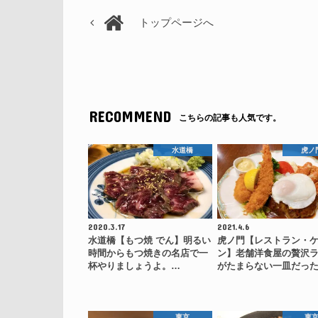
トップページへ
RECOMMEND
こちらの記事も人気です。
水道橋
虎ノ
2020.3.17
2021.4.6
水道橋【もつ焼 でん】明るい
虎ノ門【レストラン・
時間からもつ焼きの名店で一
ン】老舗洋食屋の贅沢
杯やりましょうよ。…
がたまらない一皿だっ
東京
東