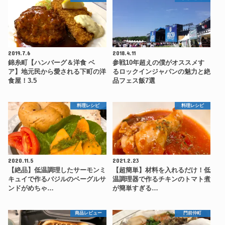
2019.7.6
2018.4.11
錦糸町【ハンバーグ＆洋食 ベ
参戦10年超えの僕がオススメす
ア】地元民から愛される下町の洋
るロックインジャパンの魅力と絶
食屋！3.5
品フェス飯7選
料理レシピ
料理レシピ
2020.11.5
2021.2.23
【絶品】低温調理したサーモンミ
【超簡単】材料を入れるだけ！低
キュイで作るバジルのベーグルサ
温調理器で作るチキンのトマト煮
ンドがめちゃ…
が簡単すぎる…
商品レビュー
門前仲町