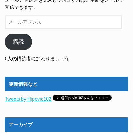
受信できます。
メ
ー
ル
ア
購読
ド
レ
6人の購読者に加わりましょう
ス
更新情報など
Tweets by filipovic102
アーカイブ