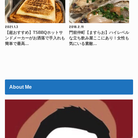
2021.1.3
2018.2.11
【超おすすめ】TSBBQホットサ
門前仲町【ますらお】ハイレベル
ンドメーカーがお洒落で手入れも
な立ち飲み屋ここにあり！女性も
簡単で最高…
気にいる素敵…
About Me