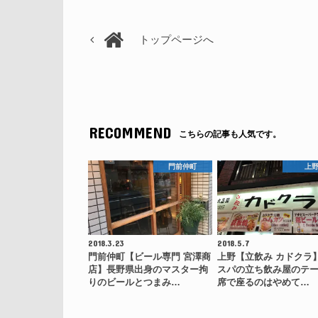
トップページへ
RECOMMEND
こちらの記事も人気です。
門前仲町
上
2018.3.23
2018.5.7
門前仲町【ビール専門 宮澤商
上野【立飲み カドクラ
店】長野県出身のマスター拘
スパの立ち飲み屋のテ
りのビールとつまみ…
席で座るのはやめて…