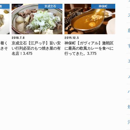
徳
京成立石
神保町
2018.7.8
2019.12.5
ち着く
京成立石【江戸っ子】旨い安
神保町【ガヴィアル】激戦区
焼きそ
い行列必至のもつ焼き屋の有
に最高の欧風カレーを食べに
…
名店！3.475
行ってきた。3.775