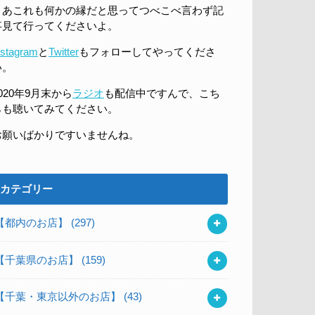
まあこれも何かの縁だと思ってつべこべ言わず記
事見て行ってくださいよ。
nstagram
と
Twitter
もフォローしてやってくださ
い。
020年9月末から
ラジオ
も配信中ですんで、こち
らも聴いてみてください。
お願いばかりですいませんね。
カテゴリー
【都内のお店】
(297)
【千葉県のお店】
(159)
【千葉・東京以外のお店】
(43)