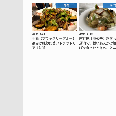
千葉
南行
2019.6.23
2019.2.28
千葉【ブラッスリーブルー】
南行徳【龍公亭】超落
摘みが絶妙に旨いトラットリ
店内で、旨いあんかけ
ア！3.45
ばを食ったときのこと