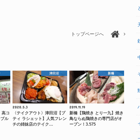
トップページへ
野
津田沼
新橋
2020.5.3
2019.11.19
】高コ
〈テイクアウト〉津田沼【プ
新橋【鶏焼き とり一九】焼き
ーブル
ティ ラシェット】人気フレン
鳥ならぬ鶏焼きの専門店がオ
チの姉妹店のテイク…
ープン！3.575