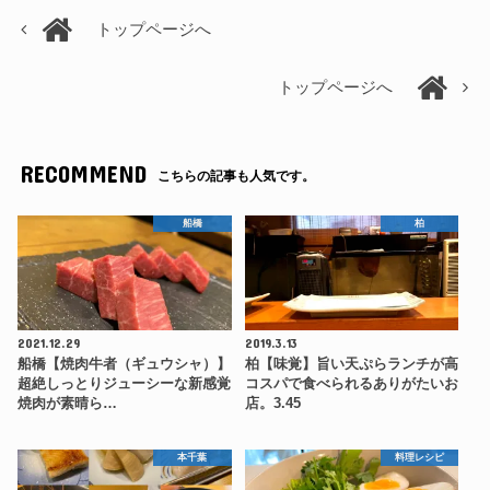
トップページへ
トップページへ
RECOMMEND
こちらの記事も人気です。
船橋
柏
2021.12.29
2019.3.13
船橋【焼肉牛者（ギュウシャ）】
柏【味覚】旨い天ぷらランチが高
超絶しっとりジューシーな新感覚
コスパで食べられるありがたいお
焼肉が素晴ら…
店。3.45
本千葉
料理レシピ