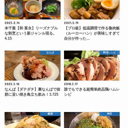
2023.2.14
2021.5.19
本千葉【和 富永】リーズナブル
【プロ級】低温調理で作る魯肉飯
な割烹という新ジャンル現る。
（ルーローハン）が美味しすぎて
4.15
自分が作った…
なんば
料理レシピ
2023.3.10
2018.3.17
なんば【ダテダチ】裏なんばで抜
誰でもできる超簡単絶品鶏ハムレ
群に旨い焼き鳥立ち飲み！3.725
シピ
銀座
神田