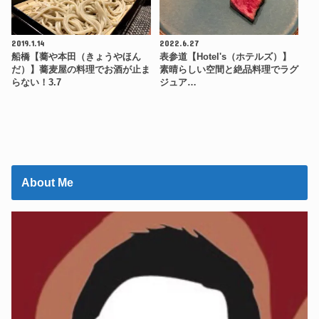
2019.1.14
2022.6.27
船橋【蕎や本田（きょうやほん
表参道【Hotel's（ホテルズ）】
だ）】蕎麦屋の料理でお酒が止ま
素晴らしい空間と絶品料理でラグ
らない！3.7
ジュア…
About Me