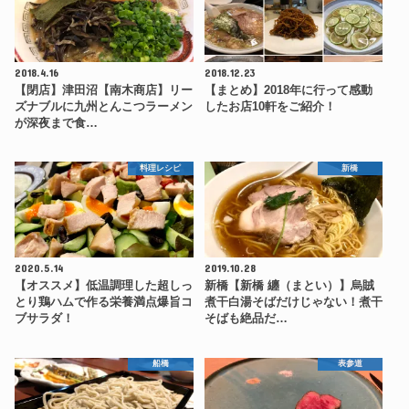
2018.4.16
2018.12.23
【閉店】津田沼【南木商店】リー
【まとめ】2018年に行って感動
ズナブルに九州とんこつラーメン
したお店10軒をご紹介！
が深夜まで食…
料理レシピ
新橋
2020.5.14
2019.10.28
【オススメ】低温調理した超しっ
新橋【新橋 纏（まとい）】烏賊
とり鶏ハムで作る栄養満点爆旨コ
煮干白湯そばだけじゃない！煮干
ブサラダ！
そばも絶品だ…
船橋
表参道