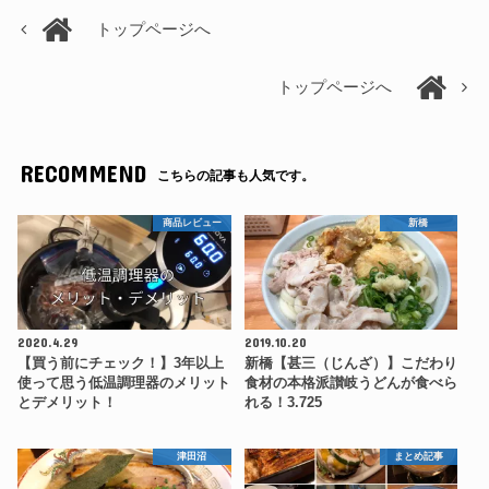
トップページへ
トップページへ
RECOMMEND
こちらの記事も人気です。
商品レビュー
新橋
2020.4.29
2019.10.20
【買う前にチェック！】3年以上
新橋【甚三（じんざ）】こだわり
使って思う低温調理器のメリット
食材の本格派讃岐うどんが食べら
とデメリット！
れる！3.725
津田沼
まとめ記事