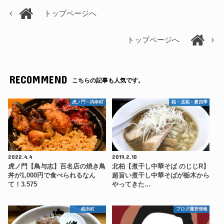
トップページへ
トップページへ
RECOMMEND
こちらの記事も人気です。
虎ノ門・内幸町
柏・北柏・豊四季
2022.4.4
2019.2.10
虎ノ門【鳥与志】百名店の焼き鳥
北柏【煮干し中華そば のじじR】
丼が1,000円で食べられるなん
超旨い煮干し中華そばが栃木から
て！3.575
やってきた…
錦糸町
ブログ運営情報