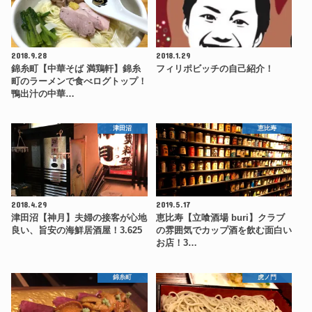
2018.9.28
2018.1.29
錦糸町【中華そば 満鶏軒】錦糸
フィリポビッチの自己紹介！
町のラーメンで食べログトップ！
鴨出汁の中華…
津田沼
恵比寿
2018.4.29
2019.5.17
津田沼【神月】夫婦の接客が心地
恵比寿【立喰酒場 buri】クラブ
良い、旨安の海鮮居酒屋！3.625
の雰囲気でカップ酒を飲む面白い
お店！3…
錦糸町
虎ノ門