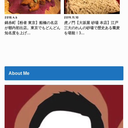
2018.4.6
2019.11.10
錦糸町【粉者 東京】船橋の名店
虎ノ門【大坂屋 砂場 本店】江戸
が都内初出店。東京でもどんどん
三大のれんの砂場で歴史ある蕎麦
知名度を上げ…
を堪能！3…
About Me