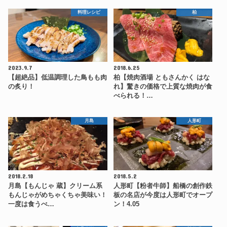
料理レシピ
柏
2023.9.7
2018.6.25
【超絶品】低温調理した鳥もも肉
柏【焼肉酒場 ともさんかく はな
の炙り！
れ】驚きの価格で上質な焼肉が食
べられる！…
月島
人形町
2018.2.18
2018.5.2
月島【もんじゃ 蔵】クリーム系
人形町【粉者牛師】船橋の創作鉄
もんじゃがめちゃくちゃ美味い！
板の名店が今度は人形町でオープ
一度は食うべ…
ン！4.05