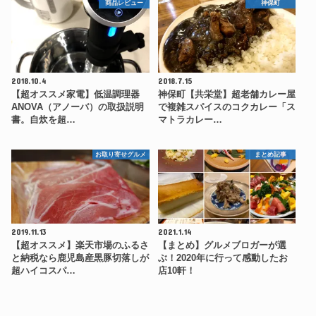
商品レビュー
神保町
2018.10.4
2018.7.15
【超オススメ家電】低温調理器
神保町【共栄堂】超老舗カレー屋
ANOVA（アノーバ）の取扱説明
で複雑スパイスのコクカレー「ス
書。自炊を超…
マトラカレー…
お取り寄せグルメ
まとめ記事
2019.11.13
2021.1.14
【超オススメ】楽天市場のふるさ
【まとめ】グルメブロガーが選
と納税なら鹿児島産黒豚切落しが
ぶ！2020年に行って感動したお
超ハイコスパ…
店10軒！