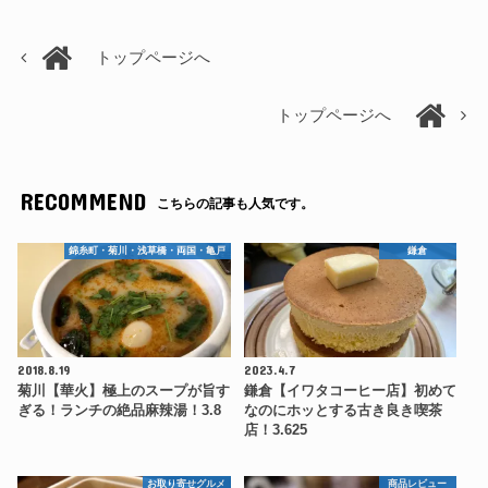
トップページへ
トップページへ
RECOMMEND
こちらの記事も人気です。
錦糸町・菊川・浅草橋・両国・亀戸
鎌倉
2018.8.19
2023.4.7
菊川【華火】極上のスープが旨す
鎌倉【イワタコーヒー店】初めて
ぎる！ランチの絶品麻辣湯！3.8
なのにホッとする古き良き喫茶
店！3.625
お取り寄せグルメ
商品レビュー