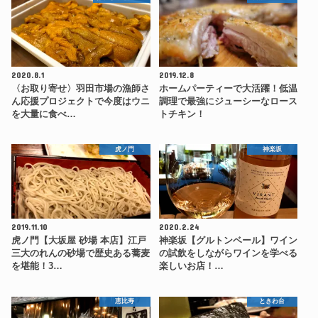
2020.8.1
2019.12.8
〈お取り寄せ〉羽田市場の漁師さ
ホームパーティーで大活躍！低温
ん応援プロジェクトで今度はウニ
調理で最強にジューシーなロース
を大量に食べ…
トチキン！
虎ノ門
神楽坂
2019.11.10
2020.2.24
虎ノ門【大坂屋 砂場 本店】江戸
神楽坂【グルトンベール】ワイン
三大のれんの砂場で歴史ある蕎麦
の試飲をしながらワインを学べる
を堪能！3…
楽しいお店！…
恵比寿
ときわ台