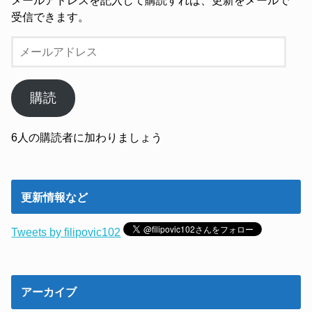
受信できます。
メ
ー
ル
ア
購読
ド
レ
6人の購読者に加わりましょう
ス
更新情報など
Tweets by filipovic102
アーカイブ