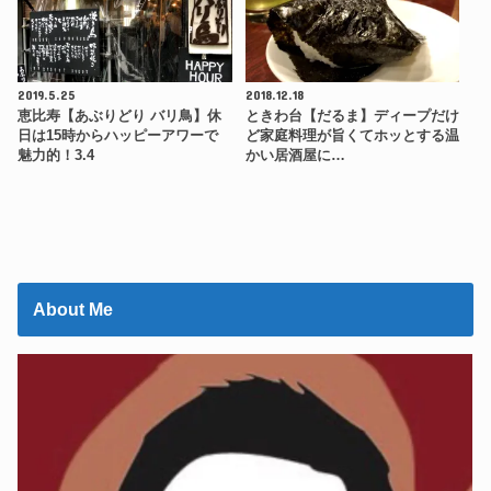
2019.5.25
2018.12.18
恵比寿【あぶりどり バリ鳥】休
ときわ台【だるま】ディープだけ
日は15時からハッピーアワーで
ど家庭料理が旨くてホッとする温
魅力的！3.4
かい居酒屋に…
About Me