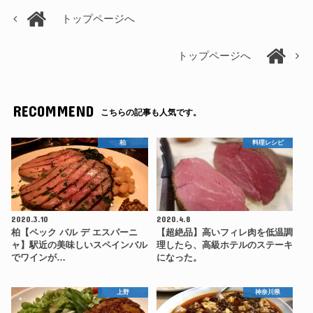
トップページへ
トップページへ
RECOMMEND
こちらの記事も人気です。
柏
料理レシピ
2020.3.10
2020.4.8
柏【ペック バル デ エスパーニ
【超絶品】高いフィレ肉を低温調
ャ】駅近の美味しいスペインバル
理したら、高級ホテルのステーキ
でワインが…
になった。
上野
神奈川県