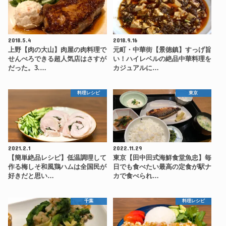
2018.5.4
2018.9.16
上野【肉の大山】肉屋の肉料理で
元町・中華街【景徳鎮】すっげ旨
せんべろできる超人気店はさすが
い！ハイレベルの絶品中華料理を
だった。3.…
カジュアルに…
料理レシピ
東京
2021.2.1
2022.11.29
【簡単絶品レシピ】低温調理して
東京【田中田式海鮮食堂魚忠】毎
作る梅しそ和風鶏ハムは全国民が
日でも食べたい最高の定食が駅ナ
好きだと思い…
カで食べられ…
千葉
料理レシピ