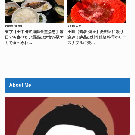
2022.11.29
2019.4.2
東京【田中田式海鮮食堂魚忠】毎
田町【粉者 焼天】激戦区に殴り
日でも食べたい最高の定食が駅ナ
込み！絶品の創作鉄板料理がリー
カで食べられ…
ズナブルに楽…
About Me