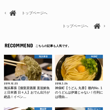
トップページへ
トップページへ
RECOMMEND
こちらの記事も人気です。
海浜幕張
神保町
2019.12.25
2018.3.26
海浜幕張【個室居酒屋 直送鮮魚
神保町【うどん 丸香】都内No. 1
と日本酒 日々人】おでん出汁が
のうどんは伊達じゃない！行列に
絶品！イベン…
は理由…
豊四季
商品レビュー