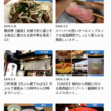
2019.2.13
2020.2.3
豊四季【健昌】夫婦で切り盛りす
スーパーの安いサーロインブロッ
る地元に愛される街中華を発見！
クを低温調理でしっとり柔らかな
3.5
美味しいステ…
三軒茶屋
国内旅行
2019.2.2
2020.2.10
三軒茶屋【天ぷら横丁わばる】天
【1泊2日】都内から気軽に行け
ぷらで昼飲み！11時半から19時
る南房総のリゾート！鋸南町オス
までハッピ…
スメスポット…
東京
田町