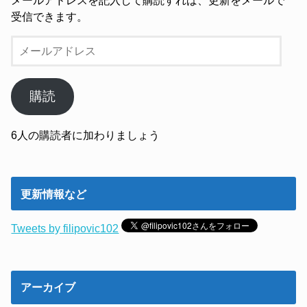
受信できます。
メ
ー
ル
ア
購読
ド
レ
6人の購読者に加わりましょう
ス
更新情報など
Tweets by filipovic102
アーカイブ