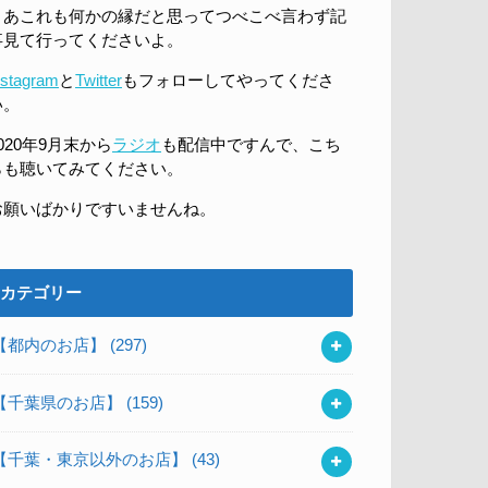
まあこれも何かの縁だと思ってつべこべ言わず記
事見て行ってくださいよ。
nstagram
と
Twitter
もフォローしてやってくださ
い。
020年9月末から
ラジオ
も配信中ですんで、こち
らも聴いてみてください。
お願いばかりですいませんね。
カテゴリー
【都内のお店】
(297)
【千葉県のお店】
(159)
【千葉・東京以外のお店】
(43)