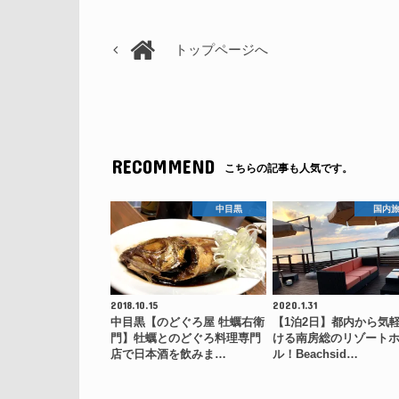
トップページへ
RECOMMEND
こちらの記事も人気です。
中目黒
国内
2018.10.15
2020.1.31
中目黒【のどぐろ屋 牡蠣右衛
【1泊2日】都内から気
門】牡蠣とのどぐろ料理専門
ける南房総のリゾート
店で日本酒を飲みま…
ル！Beachsid…