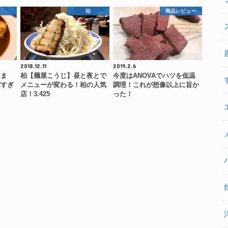
田
柏
商品レビュー
2018.12.11
2019.2.6
たま
柏【麺屋こうじ】昼と夜とで
今度はANOVAでハツを低温
バすぎ
メニューが変わる！柏の人気
調理！これが想像以上に旨か
店！3.425
った！