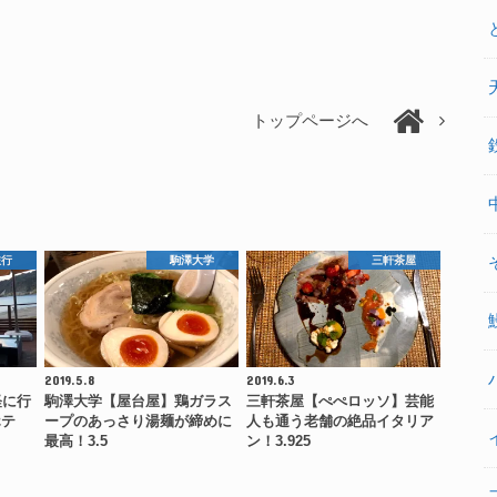
トップページへ
旅行
駒澤大学
三軒茶屋
2019.5.8
2019.6.3
軽に行
駒澤大学【屋台屋】鶏ガラス
三軒茶屋【ぺぺロッソ】芸能
ホテ
ープのあっさり湯麺が締めに
人も通う老舗の絶品イタリア
最高！3.5
ン！3.925