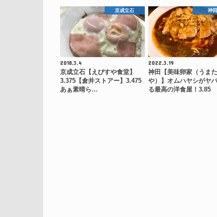
京成立石
神
2018.3.4
2022.3.19
京成立石【えびすや食堂】
神田【美味卵家（うま
3.375【倉井ストアー】3.475
や）】オムハヤシがヤ
あぁ素晴ら…
る最高の洋食屋！3.85