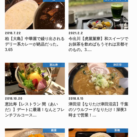
2018.7.22
2021.2.2
柏【大島】中華屋で繰り出される
今出川【虎屋菓寮】和スイーツで
デリー系カレーが絶品だった。
お抹茶を飲めばもうそれは京都そ
3.65
のもの。3.…
恵比寿
津田沼
2018.10.20
2018.8.15
恵比寿【レストラン 間（あい
津田沼【なりたけ津田沼店】千葉
だ）】デートに最適！なんとフレ
のソウルフードなりたけ！深夜3
ンチフルコース…
時まで営業！…
銀座
新橋