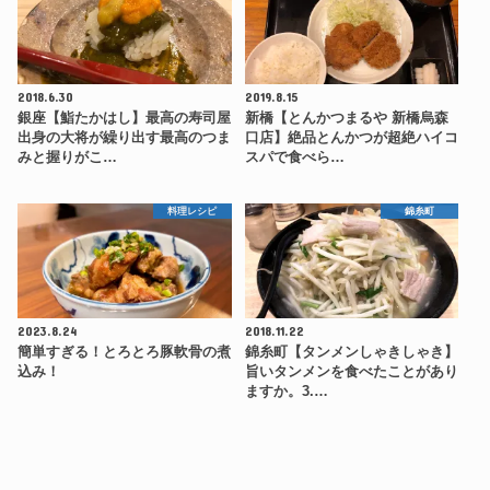
2018.6.30
2019.8.15
銀座【鮨たかはし】最高の寿司屋
新橋【とんかつまるや 新橋烏森
出身の大将が繰り出す最高のつま
口店】絶品とんかつが超絶ハイコ
みと握りがこ…
スパで食べら…
料理レシピ
錦糸町
2023.8.24
2018.11.22
簡単すぎる！とろとろ豚軟骨の煮
錦糸町【タンメンしゃきしゃき】
込み！
旨いタンメンを食べたことがあり
ますか。3.…