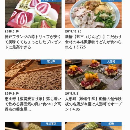
2018.3.19
2019.10.20
神戸フランツの苺トリュフが安く
新橋【甚三（じんざ）】こだわり
て美味くてちょっとしたプレゼン
食材の本格派讃岐うどんが食べら
トに最高すぎる
れる！3.725
恵比寿
人形町
2019.6.19
2018.5.2
恵比寿【板蕎麦香り家】落ち着い
人形町【粉者牛師】船橋の創作鉄
て飲める雰囲気の良い食べログ高
板の名店が今度は人形町でオープ
得点の蕎麦屋…
ン！4.05
海浜幕張
船橋