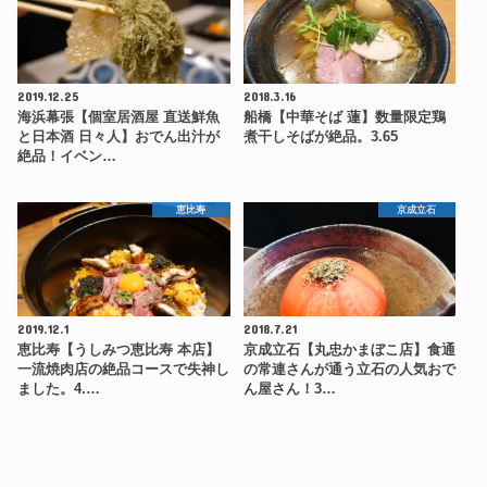
2019.12.25
2018.3.16
海浜幕張【個室居酒屋 直送鮮魚
船橋【中華そば 蓮】数量限定鶏
と日本酒 日々人】おでん出汁が
煮干しそばが絶品。3.65
絶品！イベン…
恵比寿
京成立石
2019.12.1
2018.7.21
恵比寿【うしみつ恵比寿 本店】
京成立石【丸忠かまぼこ店】食通
一流焼肉店の絶品コースで失神し
の常連さんが通う立石の人気おで
ました。4.…
ん屋さん！3…