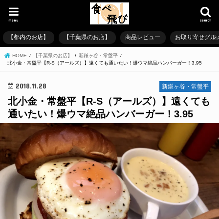
menu
search
【都内のお店】
【千葉県のお店】
商品レビュー
お取り寄せグル
HOME
【千葉県のお店】
新鎌ヶ谷・常盤平
北小金・常盤平【R-S（アールズ）】遠くても通いたい！爆ウマ絶品ハンバーガー！3.95
2018.11.28
新鎌ヶ谷・常盤平
北小金・常盤平【R-S（アールズ）】遠くても
通いたい！爆ウマ絶品ハンバーガー！3.95