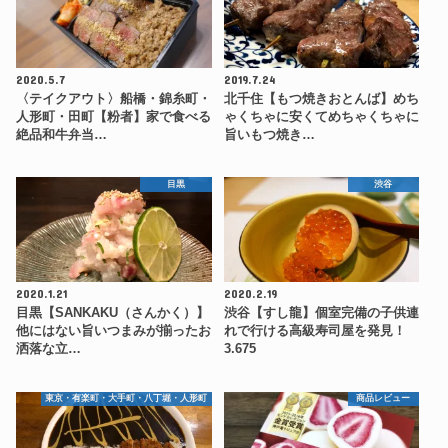
2020.5.7
2019.7.24
〈テイクアウト〉船橋・錦糸町・
北千住【もつ焼きおとんば】めち
人形町・田町【粉者】家で食べる
ゃくちゃに安くてめちゃくちゃに
絶品和牛弁当…
旨いもつ焼き…
目黒
渋谷
2020.1.21
2020.2.19
目黒【SANKAKU（さんかく）】
渋谷【すし龍】個室完備の子供連
他にはない旨いつまみが揃ったお
れで行ける高級寿司屋を発見！
洒落な立…
3.675
東京・有楽町・大手町・八丁堀・人形町
商品レビュー