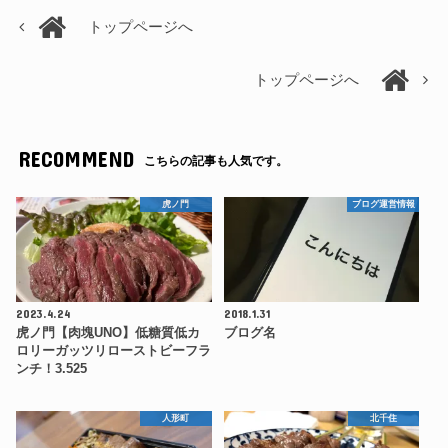
トップページへ
トップページへ
RECOMMEND
こちらの記事も人気です。
虎ノ門
ブログ運営情報
2023.4.24
2018.1.31
虎ノ門【肉塊UNO】低糖質低カ
ブログ名
ロリーガッツリローストビーフラ
ンチ！3.525
人形町
北千住