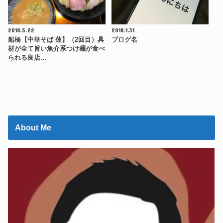
2018.5.22
2018.1.31
船橋【中華そば 蓮】（2回目）具
ブログ名
材が全て旨い魚介系つけ麺が食べ
られる良店…
About Me