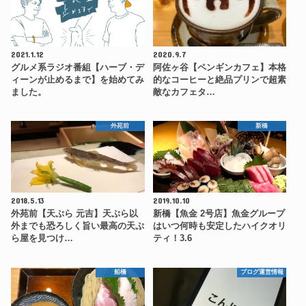
2021.1.12
2020.9.7
グルメ系ラジオ番組【ハーブ・デ
阿佐ヶ谷【ペンギンカフェ】本格
ィーンが止めるまで】を始めてみ
的なコーヒーと絶品プリンで超素
ました。
敵なカフェタ…
外苑前
新橋
2018.5.13
2019.10.10
外苑前【天ぷら 元吉】天ぷら以
新橋【魚金 2号店】魚金グループ
外までも恐ろしく旨い最高の天ぷ
はいつ何時も安定したハイクオリ
ら屋を見つけ…
ティ！3.6
船橋
ブログ運営情報