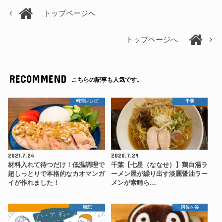
トップページへ
トップページへ
RECOMMEND
こちらの記事も人気です。
料理レシピ
千葉
2021.7.24
2020.7.29
材料入れて待つだけ！低温調理で
千葉【七星（ななせ）】鶏白湯ラ
超しっとりで本格的なカオマンガ
ーメン屋が繰り出す淡麗醤油ラー
イが作れました！
メンが素晴ら…
雑記
阿佐ヶ谷