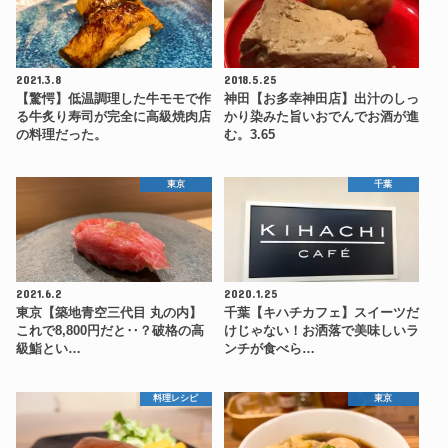
2021.3.8
2018.5.25
【驚愕】低温調理した牛モモで作
神田【お多幸神田店】出汁のしっ
る牛炙り寿司が完全に高級焼肉店
かり染みた旨いおでんでお酒が進
の料理だった。
む。3.65
東京
千葉
2021.6.2
2020.1.25
東京【築地青空三代目 丸の内】
千葉【キハチカフェ】スイーツだ
これで8,800円だと‥？破格の高
けじゃない！お洒落で美味しいラ
級鮨とい…
ンチが食べら…
料理レシピ
東京