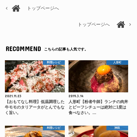
トップページへ
トップページへ
RECOMMEND
こちらの記事も人気です。
料理レシピ
人形町
2021.11.23
2019.3.14
【おもてなし料理】低温調理した
人形町【粉者牛師】ランチの肉丼
牛モモのタリアータがとんでもな
とビーフシチューは絶対に1度は
く旨い。
食べなさい。…
料理レシピ
神田