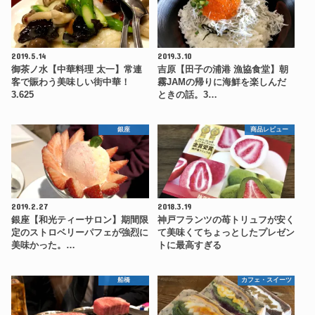
2019.5.14
2019.3.10
御茶ノ水【中華料理 太一】常連
吉原【田子の浦港 漁協食堂】朝
客で賑わう美味しい街中華！
霧JAMの帰りに海鮮を楽しんだ
3.625
ときの話。3…
銀座
商品レビュー
2019.2.27
2018.3.19
銀座【和光ティーサロン】期間限
神戸フランツの苺トリュフが安く
定のストロベリーパフェが強烈に
て美味くてちょっとしたプレゼン
美味かった。…
トに最高すぎる
船橋
カフェ・スイーツ