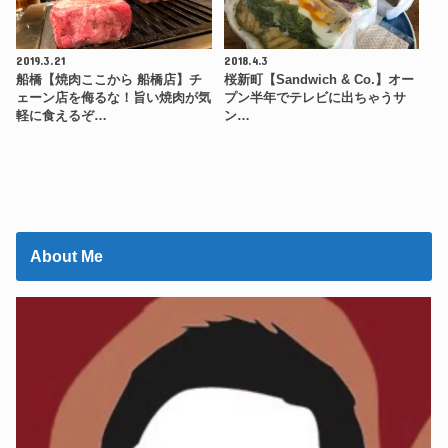
2019.3.21
2018.4.3
船橋【焼肉ここから 船橋店】チ
桜新町【Sandwich & Co.】オー
ェーン店を侮るな！旨い焼肉が気
プン半年でテレビに出ちゃうサ
軽に食えるぞ…
ン…
About Me