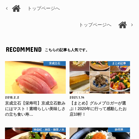
トップページへ
トップページへ
RECOMMEND
こちらの記事も人気です。
京成立石
まとめ記事
2018.2.2
2021.1.14
京成立石【栄寿司】京成立石飲み
【まとめ】グルメブロガーが選
にはマスト！素晴らしい美味しさ
ぶ！2020年に行って感動したお
の立ち食い寿…
店10軒！
神保町・神田・御茶ノ水
静岡県