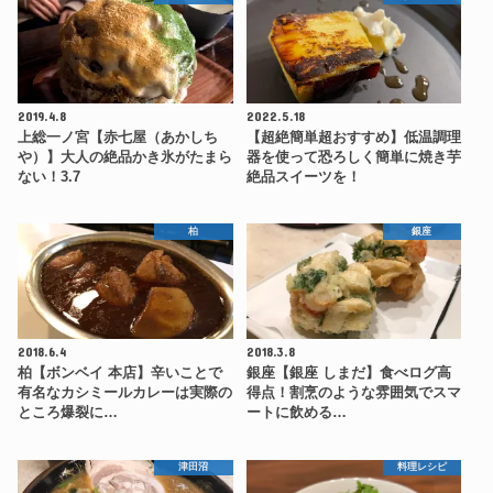
2019.4.8
2022.5.18
上総一ノ宮【赤七屋（あかしち
【超絶簡単超おすすめ】低温調理
や）】大人の絶品かき氷がたまら
器を使って恐ろしく簡単に焼き芋
ない！3.7
絶品スイーツを！
柏
銀座
2018.6.4
2018.3.8
柏【ボンベイ 本店】辛いことで
銀座【銀座 しまだ】食べログ高
有名なカシミールカレーは実際の
得点！割烹のような雰囲気でスマ
ところ爆裂に…
ートに飲める…
津田沼
料理レシピ