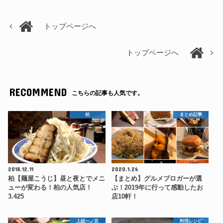
トップページへ
トップページへ
RECOMMEND
こちらの記事も人気です。
柏
まとめ記事
2018.12.11
2020.1.26
柏【麺屋こうじ】昼と夜とでメニ
【まとめ】グルメブロガーが選
ューが変わる！柏の人気店！
ぶ！2019年に行って感動したお
3.425
店10軒！
上総一ノ宮
料理レシピ