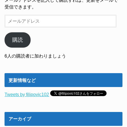
受信できます。
メ
ー
ル
ア
購読
ド
レ
6人の購読者に加わりましょう
ス
更新情報など
Tweets by filipovic102
アーカイブ