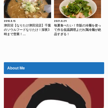
2018.8.15
2021.8.29
津田沼【なりたけ津田沼店】千葉
毎夏食べたい！市販の冷麺を使っ
のソウルフードなりたけ！深夜3
て作る低温調理よだれ鶏冷麺が絶
時まで営業！…
品すぎる！
About Me