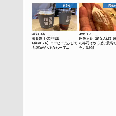
表参道
阿佐
2022.4.13
2019.2.3
表参道【KOFFEE
阿佐ヶ谷【鮨なんば】
MAMEYA】コーヒーに少しで
の寿司はやっぱり最高
も興味があるなら一度…
た。3.925