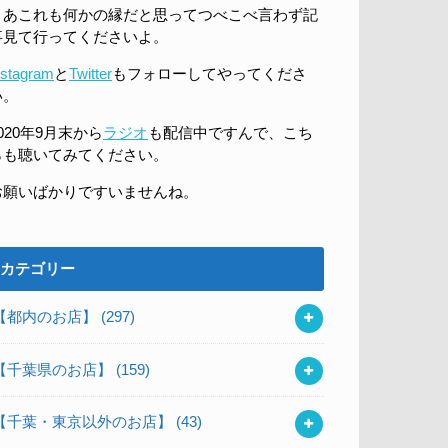
まあこれも何かの縁だと思ってつべこべ言わず記
事見て行ってくださいよ。
nstagram
と
Twitter
もフォローしてやってくださ
い。
020年9月末から
ラジオ
も配信中ですんで、こち
らも聴いてみてください。
お願いばかりですいませんね。
カテゴリー
【都内のお店】
(297)
【千葉県のお店】
(159)
【千葉・東京以外のお店】
(43)