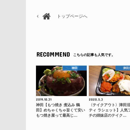
トップページへ
RECOMMEND
こちらの記事も人気です。
神田
津田
2019.10.31
2020.5.3
神田【もつ焼き 煮込み 鶴
〈テイクアウト〉津田
田】めちゃくちゃ旨くて安い
ティ ラシェット】人気
もつ焼き屋って最高じ…
チの姉妹店のテイク…