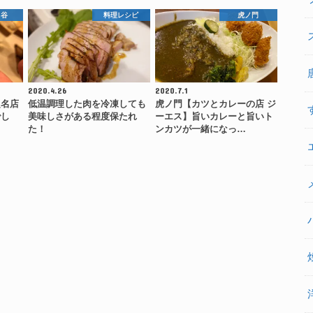
ヶ谷
料理レシピ
虎ノ門
2020.4.26
2020.7.1
超名店
低温調理した肉を冷凍しても
虎ノ門【カツとカレーの店 ジ
でし
美味しさがある程度保たれ
ーエス】旨いカレーと旨いト
た！
ンカツが一緒になっ…