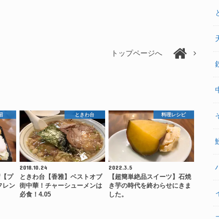
トップページへ
沼
ときわ台
料理レシピ
2018.10.24
2022.3.5
沼【プ
ときわ台【香雅】ベストオブ
【超簡単絶品スイーツ】石焼
フレン
街中華！チャーシューメンは
き芋の時代を終わらせにきま
必食！4.05
した。