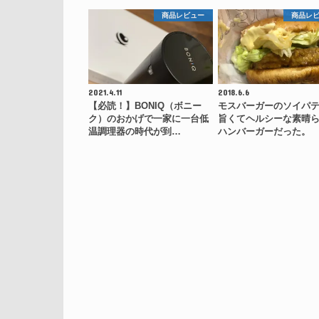
商品レビュー
商品レ
2021.4.11
2018.6.6
【必読！】BONIQ（ボニー
モスバーガーのソイパ
ク）のおかげで一家に一台低
旨くてヘルシーな素晴
温調理器の時代が到…
ハンバーガーだった。