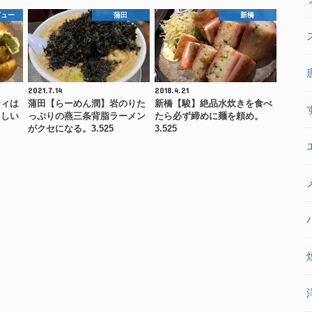
ビュー
蒲田
新橋
2021.7.14
2018.4.21
ティは
蒲田【らーめん潤】岩のりた
新橋【駿】絶品水炊きを食べ
らしい
っぷりの燕三条背脂ラーメン
たら必ず締めに麺を頼め。
がクセになる。3.525
3.525