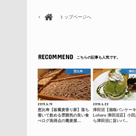
トップページへ
RECOMMEND
こちらの記事も人気です。
恵比寿
津田
2019.6.19
2018.6.22
恵比寿【板蕎麦香り家】落ち
津田沼【湘南パンケー
着いて飲める雰囲気の良い食
Loharu 津田沼店】小
べログ高得点の蕎麦屋…
ら津田沼に旨いパ…