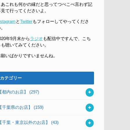
まあこれも何かの縁だと思ってつべこべ言わず記
事見て行ってくださいよ。
nstagram
と
Twitter
もフォローしてやってくださ
い。
020年9月末から
ラジオ
も配信中ですんで、こち
らも聴いてみてください。
お願いばかりですいませんね。
カテゴリー
【都内のお店】
(297)
【千葉県のお店】
(159)
【千葉・東京以外のお店】
(43)