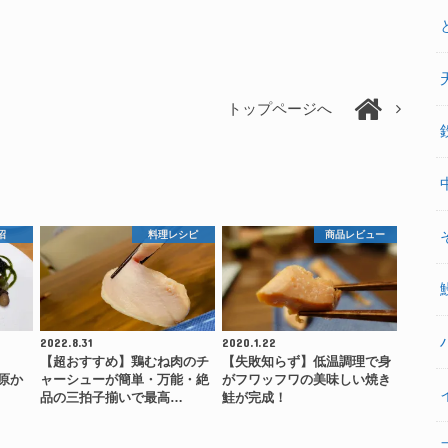
トップページへ
沼
料理レシピ
商品レビュー
2022.8.31
2020.1.22
キ
【超おすすめ】鶏むね肉のチ
【失敗知らず】低温調理で身
田原か
ャーシューが簡単・万能・絶
がフワッフワの美味しい焼き
品の三拍子揃いで最高…
鮭が完成！