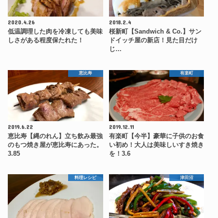
2020.4.26
2018.2.4
低温調理した肉を冷凍しても美味
桜新町【Sandwich & Co.】サン
しさがある程度保たれた！
ドイッチ屋の新店！見た目だけ
じ…
恵比寿
有楽町
2019.6.22
2019.12.11
恵比寿【縄のれん】立ち飲み最強
有楽町【今半】豪華に子供のお食
のもつ焼き屋が恵比寿にあった。
い初め！大人は美味しいすき焼き
3.85
を！3.6
料理レシピ
津田沼