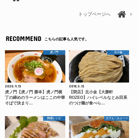
トップページへ
RECOMMEND
こちらの記事も人気です。
虎ノ門
北小金
2020.9.15
2018.5.15
虎ノ門【虎ノ門 勝本】虎ノ門横
【閉店】北小金【大勝軒
丁の締めのラーメンはここの中華
ROZEO】ハイレベルなとみ田系
そばで決まり…
のつけ麺が食べら…
料理レシピ
カフェ・スイーツ