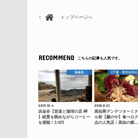
トップページへ
RECOMMEND
こちらの記事も人気です。
浜金谷
【千葉・東京以外の
2019.12.4
2018.8.23
浜金谷【音楽と珈琲の店 岬
高知県デンテツターミ
】絶景を眺めながらコーヒー
ル前【藤のや】食べロ
を堪能！3.425
点の人気店！高知の郷