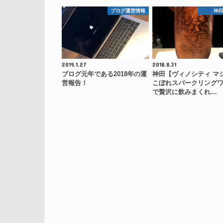
ブログ運営情報
神
2019.1.27
2018.8.31
ブログ元年である2018年の運
神田【ヴィノシティ マ
営報告！
こぼれスパークリング
で贅沢に飲みまくれ…