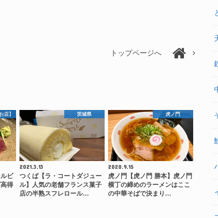
トップページへ
お店】
茨城県
虎ノ門
2021.3.13
2020.9.15
ナルビ
つくば【ラ・コートダジュー
虎ノ門【虎ノ門 勝本】虎ノ門
グ高得
ル】人気の老舗フランス菓子
横丁の締めのラーメンはここ
…
店の半熟スフレロール…
の中華そばで決まり…