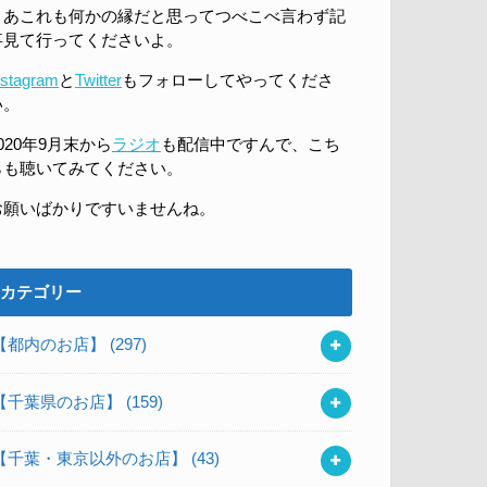
まあこれも何かの縁だと思ってつべこべ言わず記
事見て行ってくださいよ。
nstagram
と
Twitter
もフォローしてやってくださ
い。
020年9月末から
ラジオ
も配信中ですんで、こち
らも聴いてみてください。
お願いばかりですいませんね。
カテゴリー
【都内のお店】
(297)
【千葉県のお店】
(159)
【千葉・東京以外のお店】
(43)