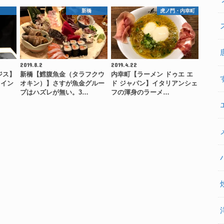
田
新橋
虎ノ門・内幸町
2019.8.2
2019.4.22
ジス】
新橋【鱈腹魚金（タラフクウ
内幸町【ラーメン ドゥエ エ
ワイン
オキン）】さすが魚金グルー
ド ジャパン】イタリアンシェ
プはハズレが無い。3…
フの渾身のラーメ…