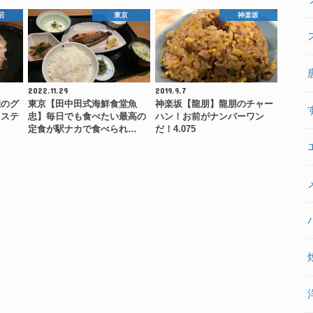
沼
東京
神楽坂
2022.11.29
2019.9.7
独のグ
東京【田中田式海鮮食堂魚
神楽坂【龍朋】龍朋のチャー
たステ
忠】毎日でも食べたい最高の
ハン！お前がナンバーワン
…
定食が駅ナカで食べられ…
だ！4.075