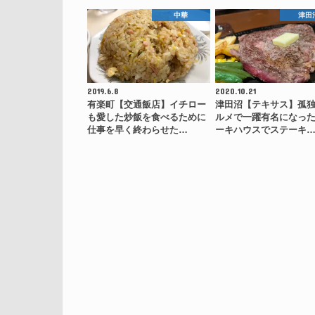
中華
津田
2019.6.8
2020.10.21
有楽町【交通飯店】イチロー
津田沼【テキサス】孤
も愛した炒飯を食べるために
ルメで一躍有名になっ
仕事を早く終わらせた…
ーキハウスでステーキ