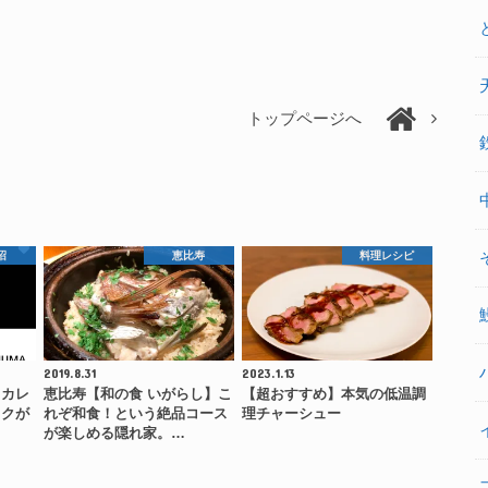
トップページへ
沼
恵比寿
料理レシピ
2019.8.31
2023.1.13
【カレ
恵比寿【和の食 いがらし】こ
【超おすすめ】本気の低温調
コクが
れぞ和食！という絶品コース
理チャーシュー
…
が楽しめる隠れ家。…