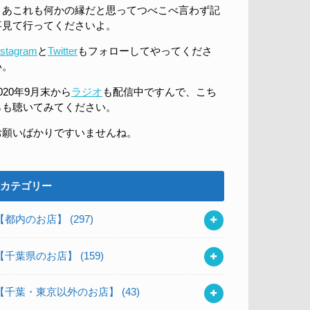
まあこれも何かの縁だと思ってつべこべ言わず記
事見て行ってくださいよ。
nstagram
と
Twitter
もフォローしてやってくださ
い。
020年9月末から
ラジオ
も配信中ですんで、こち
らも聴いてみてください。
お願いばかりですいませんね。
カテゴリー
【都内のお店】
(297)
【千葉県のお店】
(159)
【千葉・東京以外のお店】
(43)