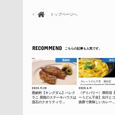
トップページへ
RECOMMEND
こちらの記事も人気です。
恩納村
津田
2020.11.28
2020.6.11
恩納村【キングダム】ハレク
〈デリバリー〉津田沼
ラニ 屈指のステーキハウスは
ーうどん千吉】出汁と
流石のクオリティで…
抜群で美味しいカレー