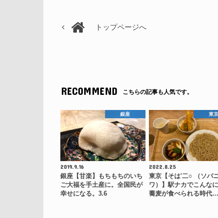
トップページへ
RECOMMEND
こちらの記事も人気です。
銀座
東
2019.9.16
2022.8.25
銀座【甘楽】もちもちのいち
東京【そは'二○ （ソバ
ご大福を手土産に。全国民が
ワ）】駅ナカでこんな
幸せになる。3.6
蕎麦が食べられる時代