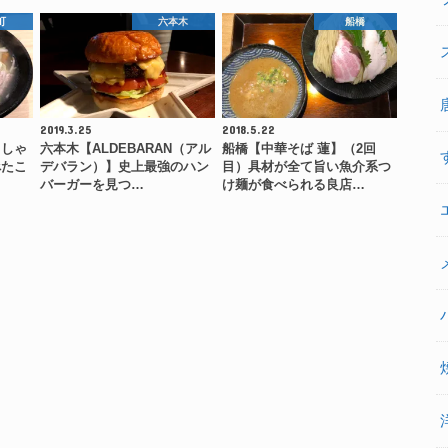
町
六本木
船橋
2019.3.25
2018.5.22
きしゃ
六本木【ALDEBARAN（アル
船橋【中華そば 蓮】（2回
べたこ
デバラン）】史上最強のハン
目）具材が全て旨い魚介系つ
バーガーを見つ…
け麺が食べられる良店…