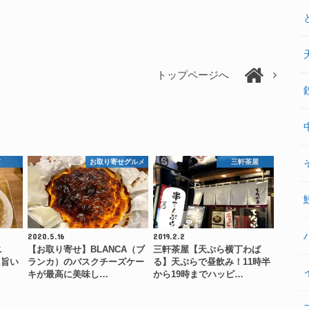
トップページへ
京
お取り寄せグルメ
三軒茶屋
2020.5.16
2019.2.2
ニ
【お取り寄せ】BLANCA（ブ
三軒茶屋【天ぷら横丁わば
に旨い
ランカ）のバスクチーズケー
る】天ぷらで昼飲み！11時半
…
キが最高に美味し…
から19時までハッピ…