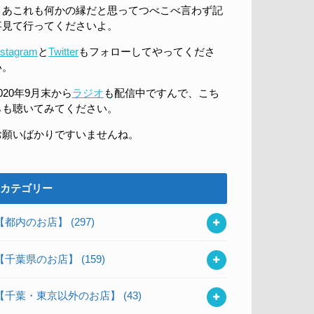
まあこれも何かの縁だと思ってつべこべ言わず記
事見て行ってくださいよ。
nstagram
と
Twitter
もフォローしてやってくださ
い。
020年9月末から
ラジオ
も配信中ですんで、こち
らも聴いてみてください。
お願いばかりですいませんね。
カテゴリー
【都内のお店】
(297)
【千葉県のお店】
(159)
【千葉・東京以外のお店】
(43)