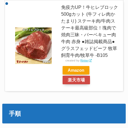
免疫力UP！牛ヒレブロック
500gカット (牛フィレ肉か
たまり) ステーキ肉/牛肉ス
テーキ最高級部位！塊肉で
焼肉三昧・バーベキュー肉
牛肉 赤身 ●雑誌掲載商品●
グラスフェッドビーフ 牧草
飼育牛肉/牧草牛 -B105
created by
Rinker
Amazon
楽天市場
手順