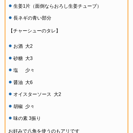
生姜1片（面倒ならおろし生姜チューブ）
長ネギの青い部分
【チャーシューのタレ】
お酒
大2
砂糖
大3
塩
少々
醤油
大6
オイスターソース
大2
胡椒
少々
味の素 3振り
お好みで八角を使うのもアリです