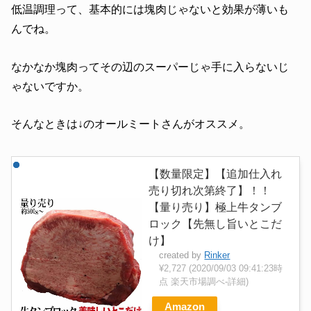
低温調理って、基本的には塊肉じゃないと効果が薄いも
んでね。
なかなか塊肉ってその辺のスーパーじゃ手に入らないじ
ゃないですか。
そんなときは↓のオールミートさんがオススメ。
【数量限定】【追加仕入れ
売り切れ次第終了】！！
【量り売り】極上牛タンブ
ロック【先無し旨いとこだ
け】
created by
Rinker
¥2,727
(2020/09/03 09:41:23時
点 楽天市場調べ-
詳細)
Amazon