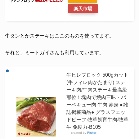
楽天市場
牛タンとかステーキはここのものを使ってます。
それと、ミートガイさんも利用しています。
牛ヒレブロック 500gカット
(牛フィレ肉かたまり) ステ
ーキ肉/牛肉ステーキ最高級
部位！塊肉で焼肉三昧・バ
ーベキュー肉 牛肉 赤身 ●雑
誌掲載商品● グラスフェッ
ドビーフ 牧草飼育牛肉/牧草
牛 免疫力-B105
created by
Rinker