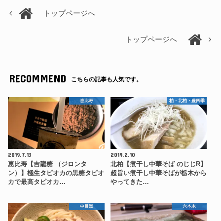
トップページへ
トップページへ
RECOMMEND
こちらの記事も人気です。
恵比寿
柏・北柏・豊四季
2019.7.13
2019.2.10
恵比寿【吉龍糖 （ジロンタ
北柏【煮干し中華そば のじじR】
ン）】極生タピオカの黒糖タピオ
超旨い煮干し中華そばが栃木から
カで最高タピオカ…
やってきた…
中目黒
六本木