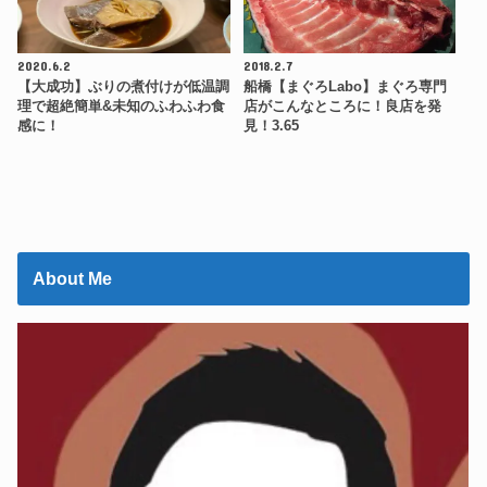
2020.6.2
2018.2.7
【大成功】ぶりの煮付けが低温調
船橋【まぐろLabo】まぐろ専門
理で超絶簡単&未知のふわふわ食
店がこんなところに！良店を発
感に！
見！3.65
About Me