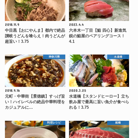
2018.11.9
2023.4.4
中目黒【おにやんま】都内で絶品
六本木一丁目【鮨 四心】新進気
讃岐うどんを喰らえ！肉うどんが
鋭の鮨屋のペアリングコース！
超旨い！3.75
4.1
神奈川県
水道橋
2018.9.16
2020.3.25
元町・中華街【景徳鎮】すっげ旨
水道橋【スタンドヒーロー】立ち
い！ハイレベルの絶品中華料理を
飲み屋で最高に旨い魚介が食べら
カジュアルに…
れる！3.75
料理レシピ
船橋