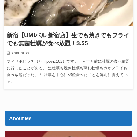
新宿【UMIバル 新宿店】生でも焼きでもフライ
でも無菌牡蠣が食べ放題！3.55
2019.01.24
フィリポビッチ（@filipovic102）です。 何年も前に牡蠣の食べ放題
に行ったことがある。 生牡蠣も焼き牡蠣も蒸し牡蠣もカキフライも
食べ放題だった。 生牡蠣を中心に53粒食べたことを鮮明に覚えてい
る。…
About Me