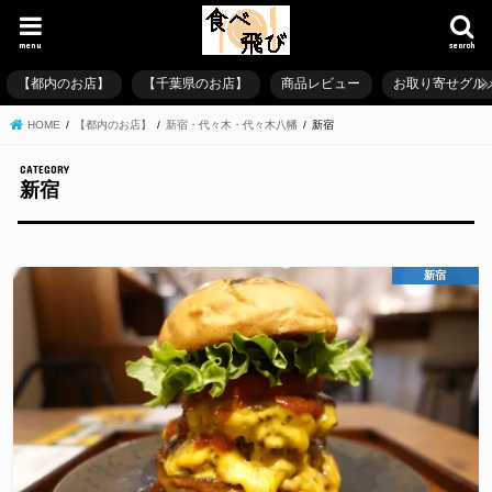
menu
search
【都内のお店】
【千葉県のお店】
商品レビュー
お取り寄せグル
HOME
【都内のお店】
新宿・代々木・代々木八幡
新宿
新宿
新宿