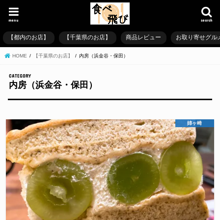
menu
search
【都内のお店】
【千葉県のお店】
商品レビュー
お取り寄せグル
HOME
【千葉県のお店】
内房（浜金谷・保田）
内房（浜金谷・保田）
姉ヶ崎