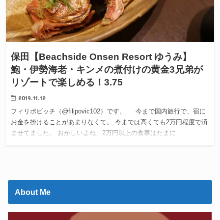
保田【Beachside Onsen Resort ゆうみ】
鮑・伊勢海老・キンメの煮付けの黄金3兄弟が
リゾートで楽しめる！3.75
2019.11.12
フィリポビッチ（@filipovic102）です。 今まで国内旅行で、宿に
お金を掛けることがあまりなくて。 今までは高くても2万円程度で済
ませてました。 おかしいよね、2万円以上の食事はたまに…
About Me