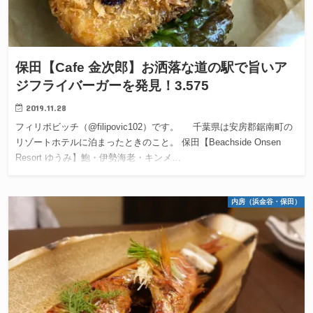
保田【Cafe 金次郎】お洒落な道の駅で旨いア
ジフライバーガーを発見！3.575
2019.11.28
フィリポビッチ（@filipovic102）です。 千葉県は安房郡鋸南町の
リゾートホテルに泊まったときのこと。 保田【Beachside Onsen
Resort ゆうみ】鮑・伊勢海老・キンメ…
内房（浜金谷・保田）