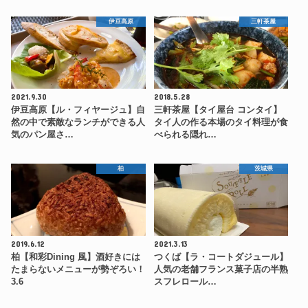
伊豆高原
三軒茶屋
2021.9.30
2018.5.28
伊豆高原【ル・フィヤージュ】自
三軒茶屋【タイ屋台 コンタイ】
然の中で素敵なランチができる人
タイ人の作る本場のタイ料理が食
気のパン屋さ…
べられる隠れ…
柏
茨城県
2019.6.12
2021.3.13
柏【和彩Dining 風】酒好きには
つくば【ラ・コートダジュール】
たまらないメニューが勢ぞろい！
人気の老舗フランス菓子店の半熟
3.6
スフレロール…