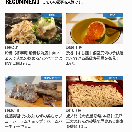
RECOMMEND
こちらの記事も人気です。
船橋
渋谷
2018.3.7
2020.2.19
船橋【将泰庵 船橋駅前店】肉フ
渋谷【すし龍】個室完備の子供連
ェスで人気の飲めるハンバーグは
れで行ける高級寿司屋を発見！
他では味わう…
3.675
商品レビュー
虎ノ門
2020.1.10
2019.11.10
低温調理で失敗知らずの柔らかジ
虎ノ門【大坂屋 砂場 本店】江戸
ューシーラムチョップ！ホームパ
三大のれんの砂場で歴史ある蕎麦
ーティーで大…
を堪能！3…