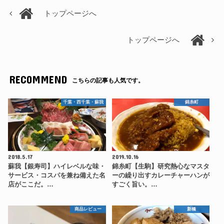
トップページへ
トップページへ
RECOMMEND
こちらの記事も人気です。
千葉・西千葉・蘇我
錦糸町
2018.5.17
2019.10.16
蘇我【銀寿司】ハイレベルな味・
錦糸町【生駒】研究熱心なマスタ
サービス・コスパを兼ね備えた名
ーの繰り出すカレーチャーハンが
店がここだ。…
すごく旨い。…
商品レビュー
新橋