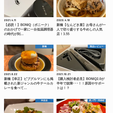
2021.4.11
2020.4.18
【必読！】BONIQ（ボニーク）
新橋【なんどき屋】お母さんが一
のおかげで一家に一台低温調理器
人で切り盛りする牛めしの人気
の時代が到…
店！3.55
新橋
商品レビュー
2021.8.22
2021.10.21
新橋【幸正】ビブグルマンにも掲
【購入検討者必見】BONIQ2.0が
載された新ジャンルの牛テールカ
半年で故障･･･！！原因やサポー
レーを食べて…
トは！？
神楽坂
虎ノ門・内幸町