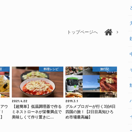
トップページへ
沼
料理レシピ
旅行記
2021.4.22
2019.3.1
クアウ
【超簡単】低温調理器で作る
グルメブロガーが行く3泊4日
店！
ミネストローネが栄養満点で
四国の旅！【2日目高知ひろ
退】
美味しくて作り置きに…
め市場最高編】