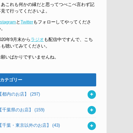
まあこれも何かの縁だと思ってつべこべ言わず記
事見て行ってくださいよ。
nstagram
と
Twitter
もフォローしてやってくださ
い。
020年9月末から
ラジオ
も配信中ですんで、こち
らも聴いてみてください。
お願いばかりですいませんね。
カテゴリー
【都内のお店】
(297)
【千葉県のお店】
(159)
【千葉・東京以外のお店】
(43)