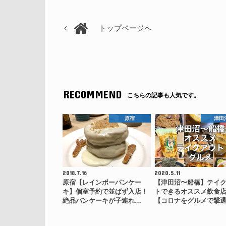
トップページへ
RECOMMEND
こちらの記事も人気です。
原宿
津田
2018.7.16
2020.5.11
原宿【レインボーパンケー
【津田沼〜船橋】テイ
キ】個室予約で並ばず入店！
トできるオススメ飲食
絶品パンケーキが子連れ…
【コロナをグルメで撃