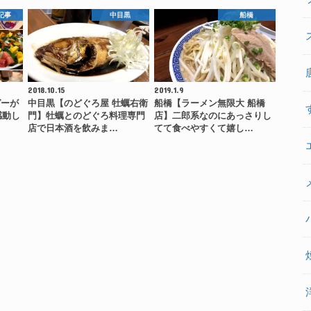
記事
中目黒
船橋
2018.10.15
2019.1.9
ガーが
中目黒【のどぐろ屋 牡蠣右衛
船橋【ラーメン無限大 船橋
感動し
門】牡蠣とのどぐろ料理専門
店】二郎系なのにあっさりし
店で日本酒を飲みま…
てて食べやすくて嬉し…