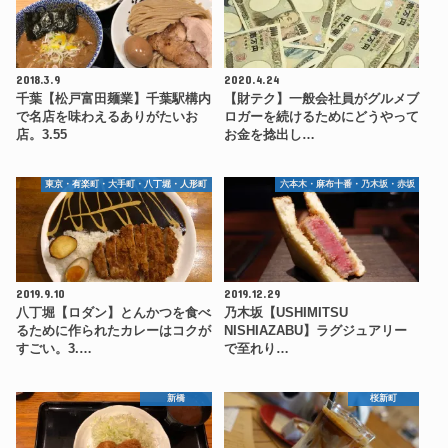
2018.3.9
2020.4.24
千葉【松戸富田麺業】千葉駅構内
【財テク】一般会社員がグルメブ
で名店を味わえるありがたいお
ロガーを続けるためにどうやって
店。3.55
お金を捻出し…
東京・有楽町・大手町・八丁堀・人形町
六本木・麻布十番・乃木坂・赤坂
2019.9.10
2019.12.29
八丁堀【ロダン】とんかつを食べ
乃木坂【USHIMITSU
るために作られたカレーはコクが
NISHIAZABU】ラグジュアリー
すごい。3.…
で至れり…
新橋
桜新町