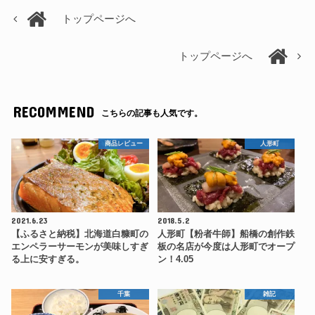
トップページへ
トップページへ
RECOMMEND
こちらの記事も人気です。
商品レビュー
人形町
2021.6.23
2018.5.2
【ふるさと納税】北海道白糠町の
人形町【粉者牛師】船橋の創作鉄
エンペラーサーモンが美味しすぎ
板の名店が今度は人形町でオープ
る上に安すぎる。
ン！4.05
千葉
雑記