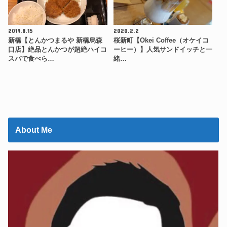
2019.8.15
2020.2.2
新橋【とんかつまるや 新橋烏森
桜新町【Okei Coffee（オケイコ
口店】絶品とんかつが超絶ハイコ
ーヒー）】人気サンドイッチと一
スパで食べら…
緒…
About Me