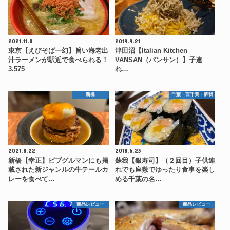
2021.11.8
2019.9.21
東京【えびそば一幻】旨い海老出
津田沼【Italian Kitchen
汁ラーメンが駅近で食べられる！
VANSAN（バンサン）】子連
3.575
れ…
新橋
千葉・西千葉・蘇我
2021.8.22
2018.6.23
新橋【幸正】ビブグルマンにも掲
蘇我【銀寿司】（２回目）子供連
載された新ジャンルの牛テールカ
れでも座敷でゆったり食事を楽し
レーを食べて…
める千葉の名…
商品レビュー
商品レビュー