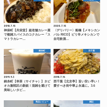
2018.7.15
2020.7.15
神保町【共栄堂】超老舗カレー屋
〈デリバリー〉船橋【メキシカン
で複雑スパイスのコクカレー「ス
バル RICO】ピリ辛メキシカンで
マトラカレー…
自宅飲酒…
錦糸町
西千葉
2019.9.3
2018.7.14
錦糸町【幸茶（サイチャ）】タピ
西千葉【北京亭】旨い安い早い！
オカ激戦区の新鋭！混雑を避けて
愛すべき街中華よ永遠に。3.6
美味しいタピ…
商品レビュー
雑記