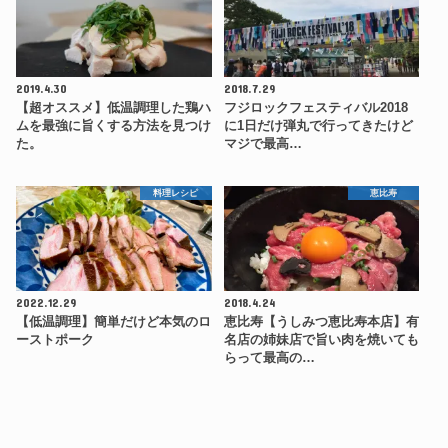
2019.4.30
2018.7.29
【超オススメ】低温調理した鶏ハ
フジロックフェスティバル2018
ムを最強に旨くする方法を見つけ
に1日だけ弾丸で行ってきたけど
た。
マジで最高…
料理レシピ
恵比寿
2022.12.29
2018.4.24
【低温調理】簡単だけど本気のロ
恵比寿【うしみつ恵比寿本店】有
ーストポーク
名店の姉妹店で旨い肉を焼いても
らって最高の…