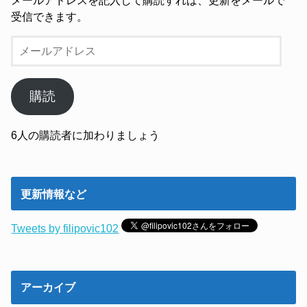
受信できます。
メ
ー
ル
ア
購読
ド
レ
6人の購読者に加わりましょう
ス
更新情報など
Tweets by filipovic102
アーカイブ