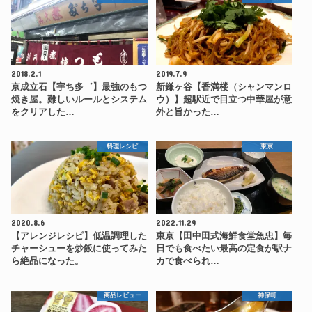
2018.2.1
2019.7.9
京成立石【宇ち多゛】最強のもつ
新鎌ヶ谷【香満楼（シャンマンロ
焼き屋。難しいルールとシステム
ウ）】超駅近で目立つ中華屋が意
をクリアした…
外と旨かった…
料理レシピ
東京
2020.8.6
2022.11.29
【アレンジレシピ】低温調理した
東京【田中田式海鮮食堂魚忠】毎
チャーシューを炒飯に使ってみた
日でも食べたい最高の定食が駅ナ
ら絶品になった。
カで食べられ…
商品レビュー
神保町