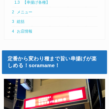
1.3
【串揚げ各種】
2
メニュー
3
総括
4
お店情報
定番から変わり種まで旨い串揚げが楽
しめる！soramame！