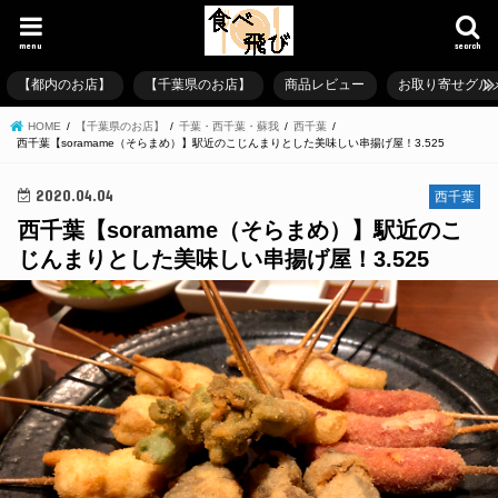
menu
search
【都内のお店】
【千葉県のお店】
商品レビュー
お取り寄せグル
HOME
【千葉県のお店】
千葉・西千葉・蘇我
西千葉
西千葉【soramame（そらまめ）】駅近のこじんまりとした美味しい串揚げ屋！3.525
2020.04.04
西千葉
西千葉【soramame（そらまめ）】駅近のこ
じんまりとした美味しい串揚げ屋！3.525